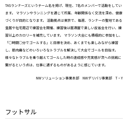
TASランナーズというチーム名を掲げ、現在、7名のメンバーで活動をしてい
ます。 マラソンやランニングを通じて所属、年齢関係なく交流を深め、健康
づくりが目的となります。 活動拠点は東京で、毎週、ランナーの聖地である
皇居や社宅周辺で練習会を開催、練習後は居酒屋で楽しい反省会を行い、練
習以上のカロリーを補充しています。 マラソン大会にも積極的に参加をし、
「○時間○分でゴールする」と目標を決め、あくまでも楽しみながら練習
し、筋肉痛などのいろいろなトラブルを解決して大会でゴールを目指す。
様々なトラブルを乗り越えてゴールした時の達成感や充実感が次への挑戦に
繋がるという点は、仕事に通ずるものがあるように感じています。
NWソリューション事業本部 NWデリバリ事業部 T・Y
フットサル