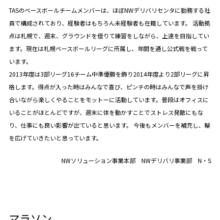
TASのベースボールチームメンバーは、ほぼNWデリバリセンタに勤務する社
員で構成されており、経験者はもちろん未経験者も在籍しています。 活動拠
点は札幌で、週末、グラウンドを借りて練習をしながら、上達を目指してい
ます。現在は札幌ベースボールリーグに所属し、年間を通し公式戦を戦って
います。
2013年度は3部リーグ16チーム中準優勝を飾り2014年度より2部リーグに昇
格します。得点が入った時はみんなで喜び、ピンチの時はみんなで声を掛け
合いながら楽しくやることをモットーに活動しています。普段はオフィスに
いることがほとんどですが、週末に体を動かすことでストレス発散にもな
り、仕事にも良い影響が出ていると思います。 今後もメンバーを補充し、輪
を広げていきたいと思っています。
NWソリューション事業本部 NWデリバリ事業部 N・S
マラソン