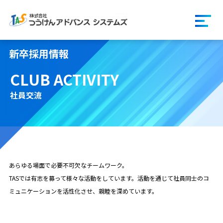
ページの先頭です。
ハンバ
新卒採用情報
CLUB ACTIVITY
社員交流
あらゆる場面で必要不可欠なチームワーク。
TASでは有志を募って様々な活動をしています。活動を通じて社員同士のコ
ミュニケーションを活性化させ、親睦を深めています。