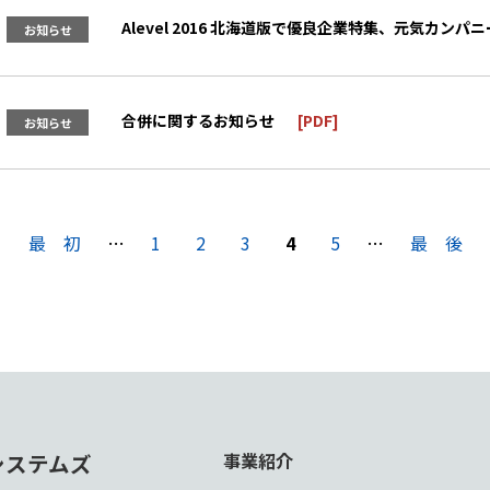
Alevel 2016 北海道版で優良企業特集、元気カン
お知らせ
合併に関するお知らせ
お知らせ
最 初
…
1
2
3
4
5
…
最 後
システムズ
事業紹介